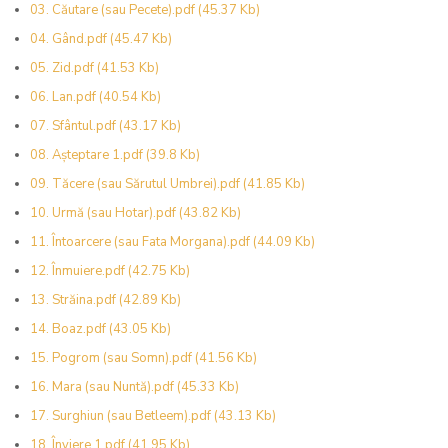
03. Căutare (sau Pecete).pdf
(45.37 Kb)
04. Gând.pdf
(45.47 Kb)
05. Zid.pdf
(41.53 Kb)
06. Lan.pdf
(40.54 Kb)
07. Sfântul.pdf
(43.17 Kb)
08. Așteptare 1.pdf
(39.8 Kb)
09. Tăcere (sau Sărutul Umbrei).pdf
(41.85 Kb)
10. Urmă (sau Hotar).pdf
(43.82 Kb)
11. Întoarcere (sau Fata Morgana).pdf
(44.09 Kb)
12. Înmuiere.pdf
(42.75 Kb)
13. Străina.pdf
(42.89 Kb)
14. Boaz.pdf
(43.05 Kb)
15. Pogrom (sau Somn).pdf
(41.56 Kb)
16. Mara (sau Nuntă).pdf
(45.33 Kb)
17. Surghiun (sau Betleem).pdf
(43.13 Kb)
18. Înviere 1.pdf
(41.95 Kb)