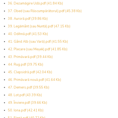
36. Dezamăgire Udă.pdf
(41.84 Kb)
37. Obed (sau Răscumpărătorul).pdf
(45.38 Kb)
38. Auroră.pdf
(39.86 Kb)
39. Legământ (sau Nuntă).pdf
(47.15 Kb)
40. Odihnă.pdf
(41.53 Kb)
41. Gând Alb (sau Vară).pdf
(41.55 Kb)
42. Plecare (sau Meșek).pdf
(41.85 Kb)
43. Primăvară.pdf
(39.44 Kb)
44. Rug.pdf
(39.75 Kb)
45. Clepsidră.pdf
(42.04 Kb)
46. Primăvară nouă.pdf
(41.64 Kb)
47. Demers.pdf
(39.55 Kb)
48. Lot.pdf
(43.39 Kb)
49. Înviere.pdf
(39.66 Kb)
50. Iona.pdf
(42.41 Kb)