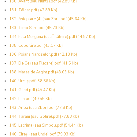
130. Avânt (sau Nuntă).pdf
(42.89 Kb)
131. Tâlhar.pdf
(42.89 Kb)
132. Așteptare (4) (sau Zori).pdf
(45.64 Kb)
133. Timp Surd.pdf
(45.73 Kb)
134. Fata Morgana (sau Întâlnire).pdf
(44.87 Kb)
135. Coborâre.pdf
(43.17 Kb)
136. Poiana Narciselor.pdf
(42.18 Kb)
137. De Ce (sau Plecare).pdf
(41.5 Kb)
138. Marea de Argint.pdf
(43.03 Kb)
140. Urcuș.pdf
(38.56 Kb)
141. Gând.pdf
(45.47 Kb)
142. Lan.pdf
(40.55 Kb)
143. Aripa (sau Zbor).pdf
(77.8 Kb)
144. Tarani (sau Golire).pdf
(77.88 Kb)
145. Lacrima (sau Simbol).pdf
(54.44 Kb)
146. Cireși (sau Unde).pdf
(79.93 Kb)