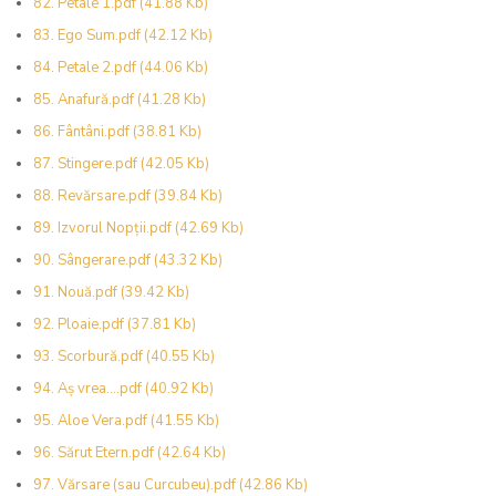
82. Petale 1.pdf
(41.88 Kb)
83. Ego Sum.pdf
(42.12 Kb)
84. Petale 2.pdf
(44.06 Kb)
85. Anafură.pdf
(41.28 Kb)
86. Fântâni.pdf
(38.81 Kb)
87. Stingere.pdf
(42.05 Kb)
88. Revărsare.pdf
(39.84 Kb)
89. Izvorul Nopții.pdf
(42.69 Kb)
90. Sângerare.pdf
(43.32 Kb)
91. Nouă.pdf
(39.42 Kb)
92. Ploaie.pdf
(37.81 Kb)
93. Scorbură.pdf
(40.55 Kb)
94. Aș vrea....pdf
(40.92 Kb)
95. Aloe Vera.pdf
(41.55 Kb)
96. Sărut Etern.pdf
(42.64 Kb)
97. Vărsare (sau Curcubeu).pdf
(42.86 Kb)