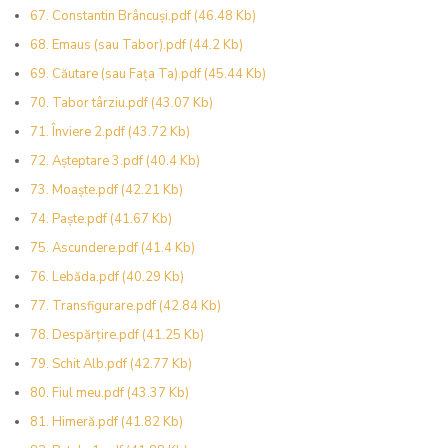
67. Constantin Brâncuși.pdf
(46.48 Kb)
68. Emaus (sau Tabor).pdf
(44.2 Kb)
69. Căutare (sau Fața Ta).pdf
(45.44 Kb)
70. Tabor târziu.pdf
(43.07 Kb)
71. Înviere 2.pdf
(43.72 Kb)
72. Așteptare 3.pdf
(40.4 Kb)
73. Moaște.pdf
(42.21 Kb)
74. Paște.pdf
(41.67 Kb)
75. Ascundere.pdf
(41.4 Kb)
76. Lebăda.pdf
(40.29 Kb)
77. Transfigurare.pdf
(42.84 Kb)
78. Despărțire.pdf
(41.25 Kb)
79. Schit Alb.pdf
(42.77 Kb)
80. Fiul meu.pdf
(43.37 Kb)
81. Himeră.pdf
(41.82 Kb)