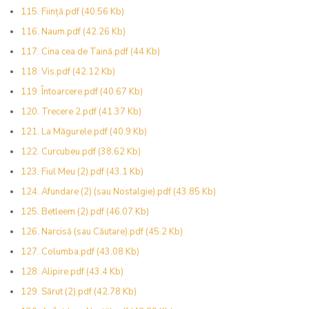
115. Ființă.pdf
(40.56 Kb)
116. Naum.pdf
(42.26 Kb)
117. Cina cea de Taină.pdf
(44 Kb)
118. Vis.pdf
(42.12 Kb)
119. Întoarcere.pdf
(40.67 Kb)
120. Trecere 2.pdf
(41.37 Kb)
121. La Măgurele.pdf
(40.9 Kb)
122. Curcubeu.pdf
(38.62 Kb)
123. Fiul Meu (2).pdf
(43.1 Kb)
124. Afundare (2) (sau Nostalgie).pdf
(43.85 Kb)
125. Betleem (2).pdf
(46.07 Kb)
126. Narcisă (sau Căutare).pdf
(45.2 Kb)
127. Columba.pdf
(43.08 Kb)
128. Alipire.pdf
(43.4 Kb)
129. Sărut (2).pdf
(42.78 Kb)