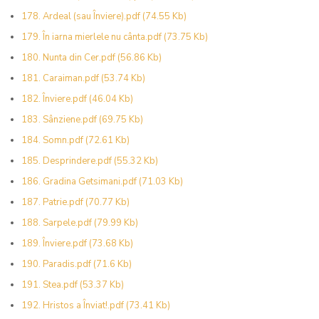
178. Ardeal (sau Înviere).pdf
(74.55 Kb)
179. În iarna mierlele nu cânta.pdf
(73.75 Kb)
180. Nunta din Cer.pdf
(56.86 Kb)
181. Caraiman.pdf
(53.74 Kb)
182. Înviere.pdf
(46.04 Kb)
183. Sânziene.pdf
(69.75 Kb)
184. Somn.pdf
(72.61 Kb)
185. Desprindere.pdf
(55.32 Kb)
186. Gradina Getsimani.pdf
(71.03 Kb)
187. Patrie.pdf
(70.77 Kb)
188. Sarpele.pdf
(79.99 Kb)
189. Înviere.pdf
(73.68 Kb)
190. Paradis.pdf
(71.6 Kb)
191. Stea.pdf
(53.37 Kb)
192. Hristos a Înviat!.pdf
(73.41 Kb)