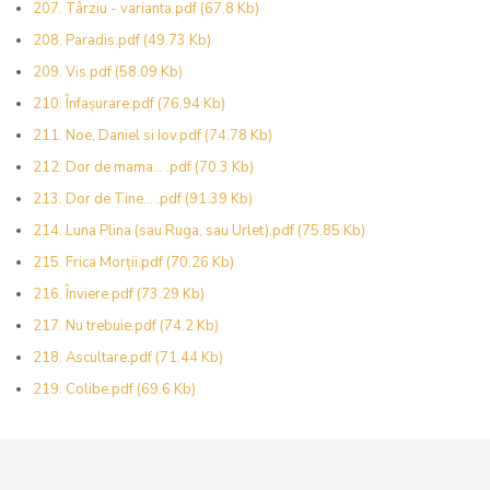
207. Târziu - varianta.pdf
(67.8 Kb)
208. Paradis.pdf
(49.73 Kb)
209. Vis.pdf
(58.09 Kb)
210. Înfașurare.pdf
(76.94 Kb)
211. Noe, Daniel si Iov.pdf
(74.78 Kb)
212. Dor de mama... .pdf
(70.3 Kb)
213. Dor de Tine... .pdf
(91.39 Kb)
214. Luna Plina (sau Ruga, sau Urlet).pdf
(75.85 Kb)
215. Frica Morții.pdf
(70.26 Kb)
216. Înviere.pdf
(73.29 Kb)
217. Nu trebuie.pdf
(74.2 Kb)
218. Ascultare.pdf
(71.44 Kb)
219. Colibe.pdf
(69.6 Kb)