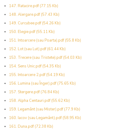
147. Ratacire.pdf
(77.15 Kb)
148. Alergare.pdf
(57.43 Kb)
149. Curcubee.pdf
(54.26 Kb)
150. Elegie.pdf
(55.11 Kb)
151. Intoarcere (sau Poarta).pdf
(55.8 Kb)
152. Lot (sau Lut).pdf
(61.44 Kb)
153. Trecere (sau Tristete).pdf
(54.03 Kb)
154. Sens Unic.pdf
(54.35 Kb)
155. Intoarcere 2.pdf
(54.19 Kb)
156. Lumina (sau Înger).pdf
(75.65 Kb)
157. Stergere.pdf
(76.84 Kb)
158. Alpha Centauri.pdf
(55.62 Kb)
159. Legamânt (sau Mister).pdf
(77.9 Kb)
160. Iacov (sau Legamânt).pdf
(58.95 Kb)
161. Duna.pdf
(72.38 Kb)