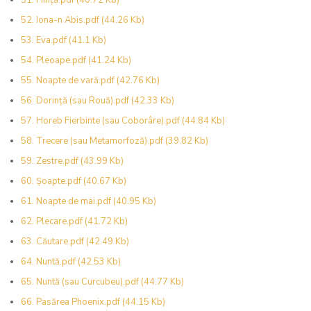
51. Ființă.pdf
(40.72 Kb)
52. Iona-n Abis.pdf
(44.26 Kb)
53. Eva.pdf
(41.1 Kb)
54. Pleoape.pdf
(41.24 Kb)
55. Noapte de vară.pdf
(42.76 Kb)
56. Dorință (sau Rouă).pdf
(42.33 Kb)
57. Horeb Fierbinte (sau Coborâre).pdf
(44.84 Kb)
58. Trecere (sau Metamorfoză).pdf
(39.82 Kb)
59. Zestre.pdf
(43.99 Kb)
60. Șoapte.pdf
(40.67 Kb)
61. Noapte de mai.pdf
(40.95 Kb)
62. Plecare.pdf
(41.72 Kb)
63. Căutare.pdf
(42.49 Kb)
64. Nuntă.pdf
(42.53 Kb)
65. Nuntă (sau Curcubeu).pdf
(44.77 Kb)
66. Pasărea Phoenix.pdf
(44.15 Kb)