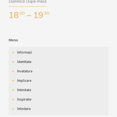
Duminică După-masă
18
– 19
00
30
Meniu
Informații
Identitate
Invatatura
Implicare
Intimitate
Inspiratie
Intindere