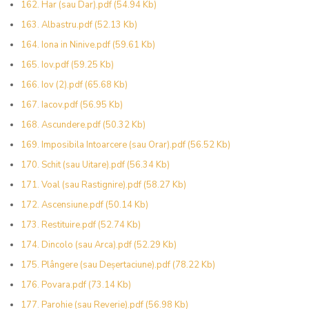
162. Har (sau Dar).pdf
(54.94 Kb)
163. Albastru.pdf
(52.13 Kb)
164. Iona in Ninive.pdf
(59.61 Kb)
165. Iov.pdf
(59.25 Kb)
166. Iov (2).pdf
(65.68 Kb)
167. Iacov.pdf
(56.95 Kb)
168. Ascundere.pdf
(50.32 Kb)
169. Imposibila Intoarcere (sau Orar).pdf
(56.52 Kb)
170. Schit (sau Uitare).pdf
(56.34 Kb)
171. Voal (sau Rastignire).pdf
(58.27 Kb)
172. Ascensiune.pdf
(50.14 Kb)
173. Restituire.pdf
(52.74 Kb)
174. Dincolo (sau Arca).pdf
(52.29 Kb)
175. Plângere (sau Deșertaciune).pdf
(78.22 Kb)
176. Povara.pdf
(73.14 Kb)
177. Parohie (sau Reverie).pdf
(56.98 Kb)