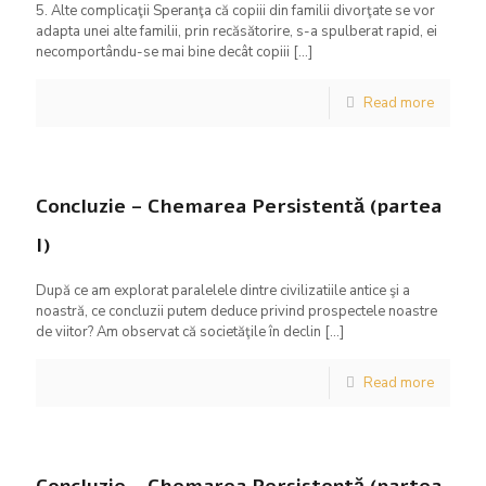
5. Alte complicaţii Speranţa că copiii din familii divorţate se vor
adapta unei alte familii, prin recăsătorire, s-a spulberat rapid, ei
necomportându-se mai bine decât copiii
[…]
Read more
Concluzie – Chemarea Persistentă (partea
I)
După ce am explorat paralelele dintre civilizatiile antice şi a
noastră, ce concluzii putem deduce privind prospectele noastre
de viitor? Am observat că societăţile în declin
[…]
Read more