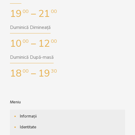
19
– 21
00
00
Duminică Dimineață
10
– 12
00
00
Duminică După-masă
18
– 19
00
30
Meniu
Informații
Identitate