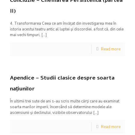
Concluzie – Chemarea Persistentă (partea
II)
4. Transformarea Ceea ce am învăţat din investigarea mea în
istoria acestui teatru antic al luptei şi discordiei, a fost că, din cele
mai vechi timpuri,
[…]
Read more
Apendice – Studii clasice despre soarta
națiunilor
În ultimii trei sute de ani s-au scris multe cărţi care au examinat
soarta marilor imperii, încercând să determine modele ale
ascensiunii şi declinului, vizibile observatorului
[…]
Read more