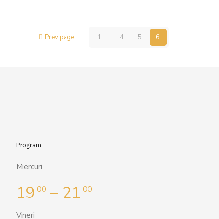
Prev page
1
...
4
5
6
Program
Miercuri
19
– 21
00
00
Vineri